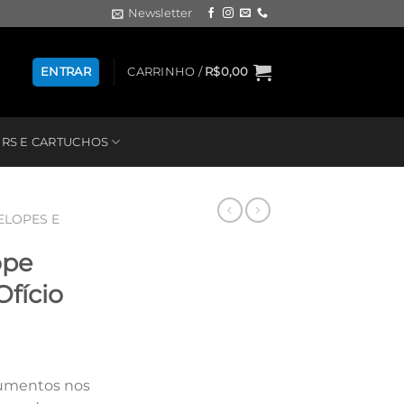
Newsletter
ENTRAR
CARRINHO /
R$
0,00
RS E CARTUCHOS
ELOPES E
ope
Ofício
cumentos nos