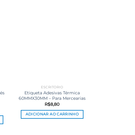
ESCRITÓRIO
ESCRIT
és
Etiqueta Adesivas Térmica
Etiqueta Ades
60MMX30MM – Para Mercearias
60MMX60MM – 
De Est
R$
8,80
R$
8
ADICIONAR AO CARRINHO
ADICIONAR A