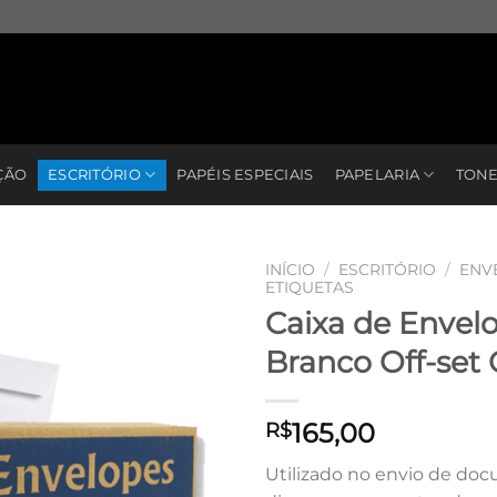
ÇÃO
ESCRITÓRIO
PAPÉIS ESPECIAIS
PAPELARIA
TONE
INÍCIO
/
ESCRITÓRIO
/
ENV
ETIQUETAS
Caixa de Envel
Branco Off-set 
165,00
R$
Utilizado no envio de do