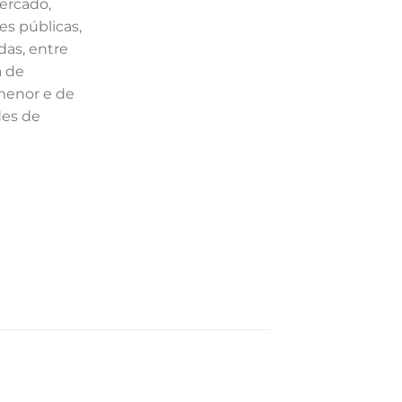
ercado,
ões públicas,
das, entre
a de
menor e de
des de