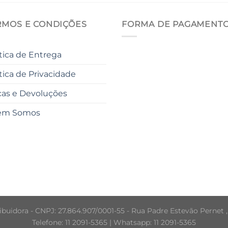
RMOS E CONDIÇÕES
FORMA DE PAGAMENT
ítica de Entrega
ítica de Privacidade
cas e Devoluções
em Somos
buidora - CNPJ: 27.864.907/0001-55 - Rua Padre Estevão Pernet ,
Telefone: 11 2091-5365 | Whatsapp: 11 2091-5365