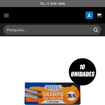
Skip
TEL: 11 2091-5365
to
content
Pesquisar
por: