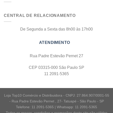
CENTRAL DE RELACIONAMENTO
De Segunda a Sexta das 8h00 às 17h00
Rua Padre Estevão Pernet 27
CEP 03315-000 São Paulo SP
11 2091-5365
Loja Top10 Comércio e Distribuidora - CNPJ: 27.864.907/0001-55
- Rua Padre Estevão Pernet , 27- Tatuapé - São Paulo - SP
Telefone: 11 2091-5365 | Whatsapp: 11 2091-5365
Todos os preços, condições e promoções deste site são válidos