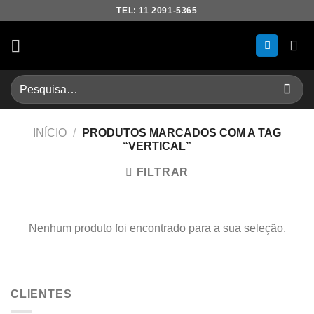
Skip
TEL: 11 2091-5365
to
content
Pesquisar
por:
INÍCIO
/
PRODUTOS MARCADOS COM A TAG
“VERTICAL”
FILTRAR
Nenhum produto foi encontrado para a sua seleção.
CLIENTES