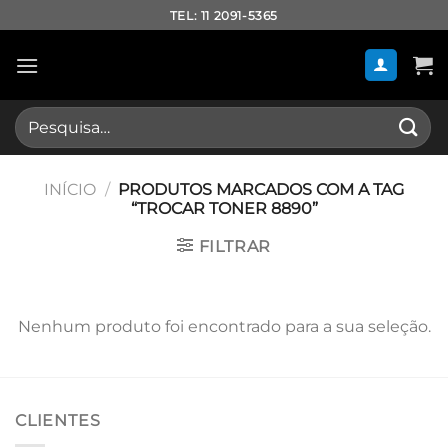
Skip
TEL: 11 2091-5365
to
content
Pesquisar
por:
INÍCIO
/
PRODUTOS MARCADOS COM A TAG
“TROCAR TONER 8890”
FILTRAR
Nenhum produto foi encontrado para a sua seleção.
CLIENTES