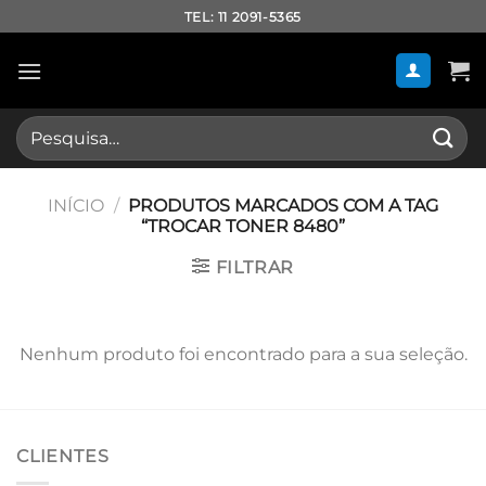
Skip
TEL: 11 2091-5365
to
content
Pesquisar
por:
INÍCIO
/
PRODUTOS MARCADOS COM A TAG
“TROCAR TONER 8480”
FILTRAR
Nenhum produto foi encontrado para a sua seleção.
CLIENTES