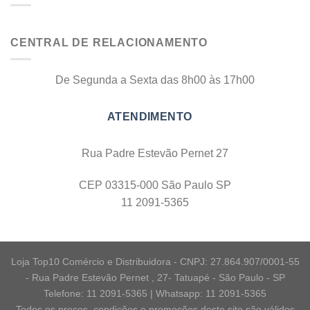
CENTRAL DE RELACIONAMENTO
De Segunda a Sexta das 8h00 às 17h00
Rua Padre Estevão Pernet 27
CEP 03315-000 São Paulo SP
11 2091-5365
Loja Top10 Comércio e Distribuidora - CNPJ: 27.864.907/0001-55
- Rua Padre Estevão Pernet , 27- Tatuapé - São Paulo - SP
Telefone: 11 2091-5365 | Whatsapp: 11 2091-5365
Todos os preços, condições e promoções deste site são válidos