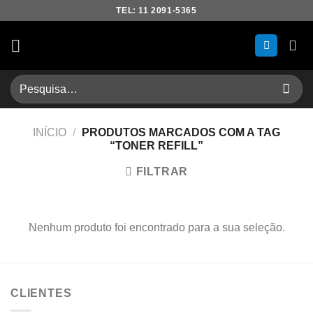
Skip
TEL: 11 2091-5365
to
content
Pesquisar
por:
INÍCIO
/
PRODUTOS MARCADOS COM A TAG
“TONER REFILL”
FILTRAR
Nenhum produto foi encontrado para a sua seleção.
CLIENTES