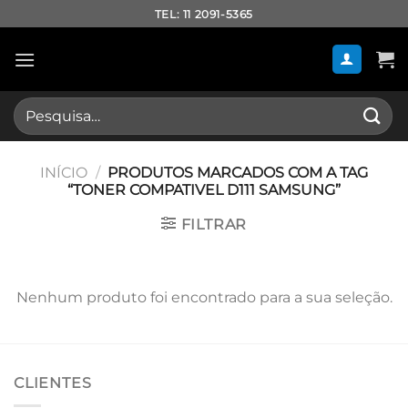
Skip
TEL: 11 2091-5365
to
content
Pesquisar
por:
INÍCIO
/
PRODUTOS MARCADOS COM A TAG
“TONER COMPATIVEL D111 SAMSUNG”
FILTRAR
Nenhum produto foi encontrado para a sua seleção.
CLIENTES