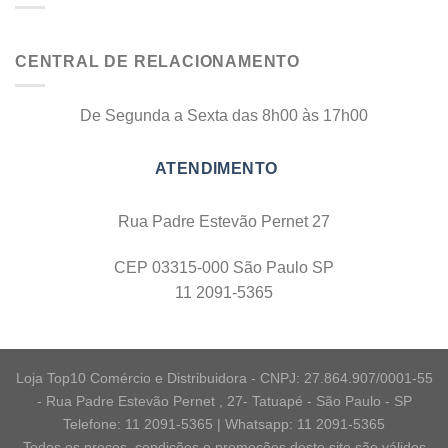
CENTRAL DE RELACIONAMENTO
De Segunda a Sexta das 8h00 às 17h00
Rua Padre Estevão Pernet 27
CEP 03315-000 São Paulo SP
11 2091-5365
Loja Top10 Comércio e Distribuidora - CNPJ: 27.864.907/0001-55
- Rua Padre Estevão Pernet , 27- Tatuapé - São Paulo - SP
Telefone: 11 2091-5365 | Whatsapp: 11 2091-5365
Todos os preços, condições e promoções deste site são válidos