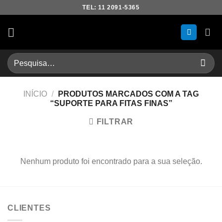
Skip
TEL: 11 2091-5365
to
content
Pesquisar
por:
INÍCIO
/
PRODUTOS MARCADOS COM A TAG
“SUPORTE PARA FITAS FINAS”
FILTRAR
Nenhum produto foi encontrado para a sua seleção.
CLIENTES