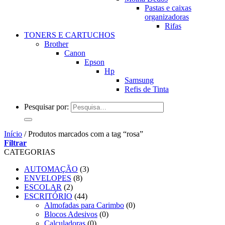
Pastas e caixas
organizadoras
Rifas
TONERS E CARTUCHOS
Brother
Canon
Epson
Hp
Samsung
Refis de Tinta
Pesquisar por:
Início
/
Produtos marcados com a tag “rosa”
Filtrar
CATEGORIAS
AUTOMAÇÃO
(3)
ENVELOPES
(8)
ESCOLAR
(2)
ESCRITÓRIO
(44)
Almofadas para Carimbo
(0)
Blocos Adesivos
(0)
Calculadoras
(0)