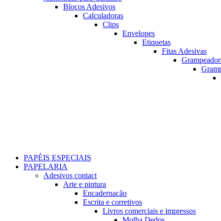
Blocos Adesivos
Calculadoras
Clips
Envelopes
Etiquetas
Fitas Adesivas
Grampeador
Gram
PAPÉIS ESPECIAIS
PAPELARIA
Adesivos contact
Arte e pintura
Encadernação
Escrita e corretivos
Livros comerciais e impressos
Molha Dedos