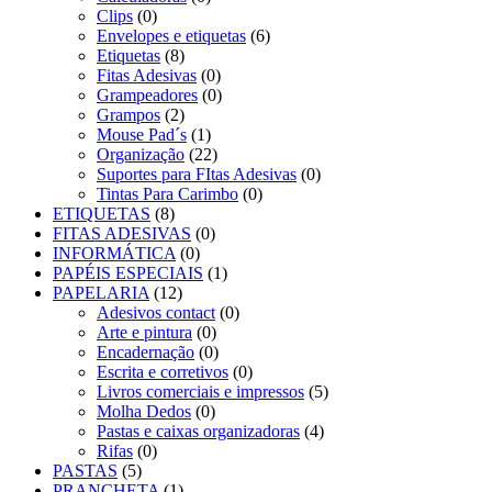
Clips
(0)
Envelopes e etiquetas
(6)
Etiquetas
(8)
Fitas Adesivas
(0)
Grampeadores
(0)
Grampos
(2)
Mouse Pad´s
(1)
Organização
(22)
Suportes para FItas Adesivas
(0)
Tintas Para Carimbo
(0)
ETIQUETAS
(8)
FITAS ADESIVAS
(0)
INFORMÁTICA
(0)
PAPÉIS ESPECIAIS
(1)
PAPELARIA
(12)
Adesivos contact
(0)
Arte e pintura
(0)
Encadernação
(0)
Escrita e corretivos
(0)
Livros comerciais e impressos
(5)
Molha Dedos
(0)
Pastas e caixas organizadoras
(4)
Rifas
(0)
PASTAS
(5)
PRANCHETA
(1)