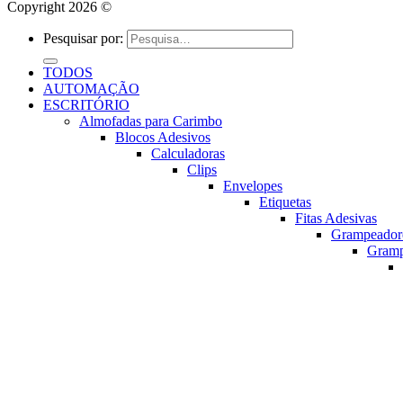
Copyright 2026 ©
Pesquisar por:
TODOS
AUTOMAÇÃO
ESCRITÓRIO
Almofadas para Carimbo
Blocos Adesivos
Calculadoras
Clips
Envelopes
Etiquetas
Fitas Adesivas
Grampeador
Gram