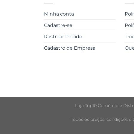
Minha conta
Pol
Cadastre-se
Pol
Rastrear Pedido
Tro
Cadastro de Empresa
Qu
Loja Top10 Comércio e Distri
Todos os preços, condições e 