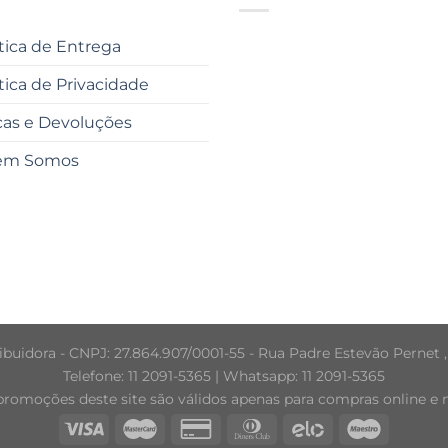
ítica de Entrega
ítica de Privacidade
cas e Devoluções
em Somos
buidora - CNPJ: 27.864.907/0001-55 - Rua Padre Estevão Pernet ,
Telefone: 11 2091-5365 | Whatsapp: 11 2091-5365
promoções deste site são válidos apenas para compras online e nã