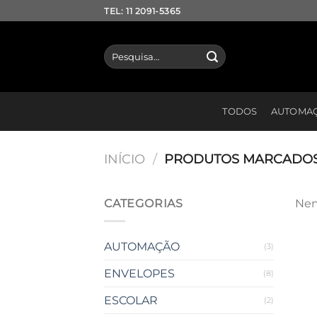
Skip
TEL: 11 2091-5365
to
content
Pesquisar
por:
TODOS
AUTOMA
INÍCIO
/
PRODUTOS MARCADOS 
CATEGORIAS
Nen
AUTOMAÇÃO
(3)
ENVELOPES
(8)
ESCOLAR
(2)