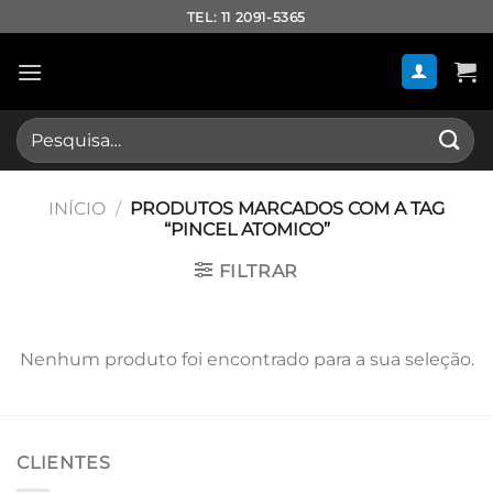
Skip
TEL: 11 2091-5365
to
content
Pesquisar
por:
INÍCIO
/
PRODUTOS MARCADOS COM A TAG
“PINCEL ATOMICO”
FILTRAR
Nenhum produto foi encontrado para a sua seleção.
CLIENTES