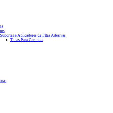
es
pos
Suportes e Aplicadores de FItas Adesivas
Tintas Para Carimbo
oras