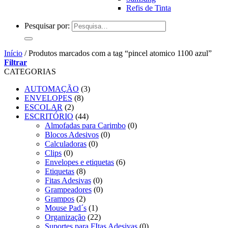
Refis de Tinta
Pesquisar por:
Início
/
Produtos marcados com a tag “pincel atomico 1100 azul”
Filtrar
CATEGORIAS
AUTOMAÇÃO
(3)
ENVELOPES
(8)
ESCOLAR
(2)
ESCRITÓRIO
(44)
Almofadas para Carimbo
(0)
Blocos Adesivos
(0)
Calculadoras
(0)
Clips
(0)
Envelopes e etiquetas
(6)
Etiquetas
(8)
Fitas Adesivas
(0)
Grampeadores
(0)
Grampos
(2)
Mouse Pad´s
(1)
Organização
(22)
Suportes para FItas Adesivas
(0)