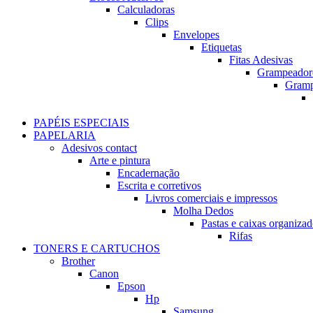
Calculadoras
Clips
Envelopes
Etiquetas
Fitas Adesivas
Grampeador
Gram
PAPÉIS ESPECIAIS
PAPELARIA
Adesivos contact
Arte e pintura
Encadernação
Escrita e corretivos
Livros comerciais e impressos
Molha Dedos
Pastas e caixas organizad
Rifas
TONERS E CARTUCHOS
Brother
Canon
Epson
Hp
Samsung