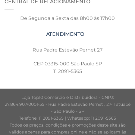
CENTRAL DE RELACIONAMENTO
De Segunda a Sexta das 8h00 às 17h00
Rua Padre Estevão Pernet 27
CEP 03315-000 São Paulo SP
11 2091-5365
Loja Top10 Comércio e Distribuidora - CNPJ:
27.864.907/0001-55 - Rua Padre Estevão Pernet , 27- Tatuapé
- São Paulo - SP
Telefone: 11 2091-5365 | Whatsapp: 11 2091-5365
Todos os preços, condições e promoções deste site são
válidos apenas para compras online e não se aplicam às