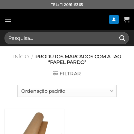
Skip
TEL: 11 2091-5365
to
content
Pesquisar
por:
INÍCIO
/
PRODUTOS MARCADOS COM A TAG
“PAPEL PARDO”
FILTRAR