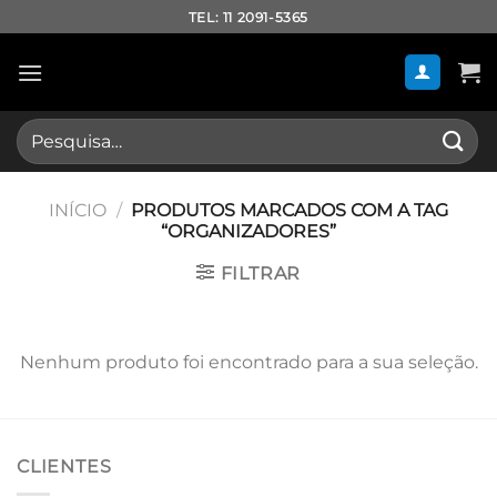
Skip
TEL: 11 2091-5365
to
content
Pesquisar
por:
INÍCIO
/
PRODUTOS MARCADOS COM A TAG
“ORGANIZADORES”
FILTRAR
Nenhum produto foi encontrado para a sua seleção.
CLIENTES