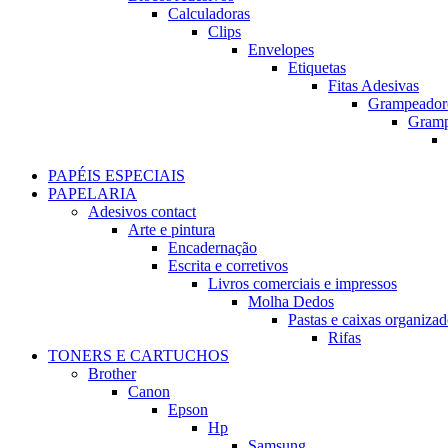
Calculadoras
Clips
Envelopes
Etiquetas
Fitas Adesivas
Grampeador
Gram
PAPÉIS ESPECIAIS
PAPELARIA
Adesivos contact
Arte e pintura
Encadernação
Escrita e corretivos
Livros comerciais e impressos
Molha Dedos
Pastas e caixas organizad
Rifas
TONERS E CARTUCHOS
Brother
Canon
Epson
Hp
Samsung