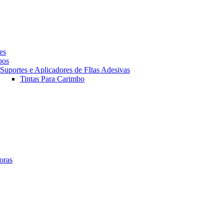
es
pos
Suportes e Aplicadores de FItas Adesivas
Tintas Para Carimbo
oras