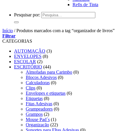
Refis de Tinta
Pesquisar por:
Início
/
Produtos marcados com a tag “organizador de livros”
Filtrar
CATEGORIAS
AUTOMAÇÃO
(3)
ENVELOPES
(8)
ESCOLAR
(2)
ESCRITÓRIO
(44)
Almofadas para Carimbo
(0)
Blocos Adesivos
(0)
Calculadoras
(0)
Clips
(0)
Envelopes e etiquetas
(6)
Etiquetas
(8)
Fitas Adesivas
(0)
Grampeadores
(0)
Grampos
(2)
Mouse Pad´s
(1)
Organização
(22)
Suportes para FItas Adesivas
(0)