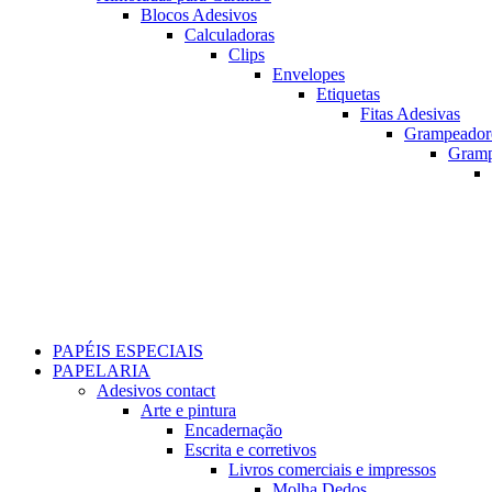
Blocos Adesivos
Calculadoras
Clips
Envelopes
Etiquetas
Fitas Adesivas
Grampeador
Gram
PAPÉIS ESPECIAIS
PAPELARIA
Adesivos contact
Arte e pintura
Encadernação
Escrita e corretivos
Livros comerciais e impressos
Molha Dedos