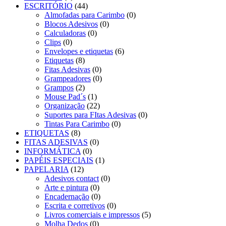
ESCRITÓRIO
(44)
Almofadas para Carimbo
(0)
Blocos Adesivos
(0)
Calculadoras
(0)
Clips
(0)
Envelopes e etiquetas
(6)
Etiquetas
(8)
Fitas Adesivas
(0)
Grampeadores
(0)
Grampos
(2)
Mouse Pad´s
(1)
Organização
(22)
Suportes para FItas Adesivas
(0)
Tintas Para Carimbo
(0)
ETIQUETAS
(8)
FITAS ADESIVAS
(0)
INFORMÁTICA
(0)
PAPÉIS ESPECIAIS
(1)
PAPELARIA
(12)
Adesivos contact
(0)
Arte e pintura
(0)
Encadernação
(0)
Escrita e corretivos
(0)
Livros comerciais e impressos
(5)
Molha Dedos
(0)