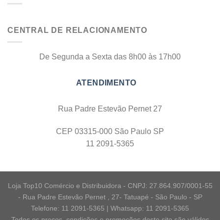
CENTRAL DE RELACIONAMENTO
De Segunda a Sexta das 8h00 às 17h00
Rua Padre Estevão Pernet 27
CEP 03315-000 São Paulo SP
11 2091-5365
Loja Top10 Comércio e Distribuidora - CNPJ: 27.864.907/0001-55
- Rua Padre Estevão Pernet , 27- Tatuapé - São Paulo - SP
Telefone: 11 2091-5365 | Whatsapp: 11 2091-5365
Todos os preços, condições e promoções deste site são válidos