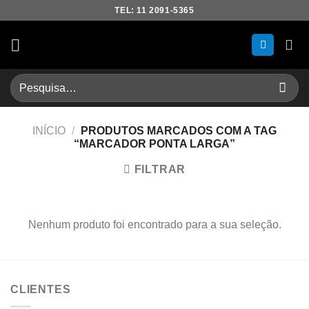
Skip
TEL: 11 2091-5365
to
content
Pesquisar
por:
INÍCIO
/
PRODUTOS MARCADOS COM A TAG
“MARCADOR PONTA LARGA”
FILTRAR
Nenhum produto foi encontrado para a sua seleção.
CLIENTES