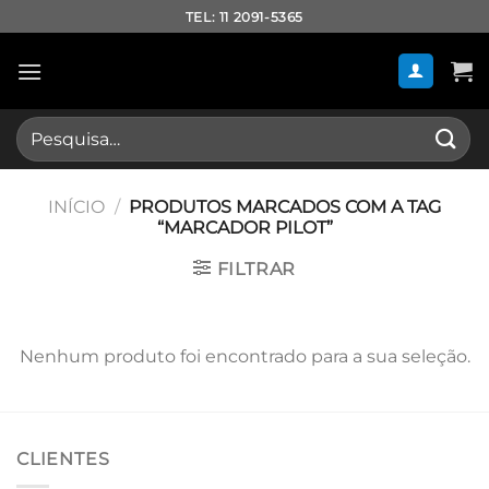
Skip
TEL: 11 2091-5365
to
content
Pesquisar
por:
INÍCIO
/
PRODUTOS MARCADOS COM A TAG
“MARCADOR PILOT”
FILTRAR
Nenhum produto foi encontrado para a sua seleção.
CLIENTES