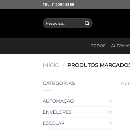
Skip
TEL: 11 2091-5365
to
content
Pesquisar
por:
TODOS
AUTOMA
INÍCIO
/
PRODUTOS MARCADOS C
CATEGORIAS
Nen
AUTOMAÇÃO
(3)
ENVELOPES
(8)
ESCOLAR
(2)