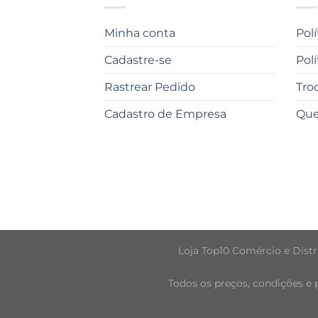
Minha conta
Pol
Cadastre-se
Pol
Rastrear Pedido
Tro
Cadastro de Empresa
Qu
Loja Top10 Comércio e Distri
Todos os preços, condições e 