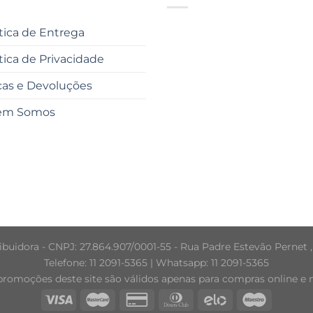
ítica de Entrega
ítica de Privacidade
cas e Devoluções
em Somos
buidora - CNPJ: 27.864.907/0001-55 - Rua Padre Estevão Pernet ,
Telefone: 11 2091-5365 | Whatsapp: 11 2091-5365
promoções deste site são válidos apenas para compras online e nã