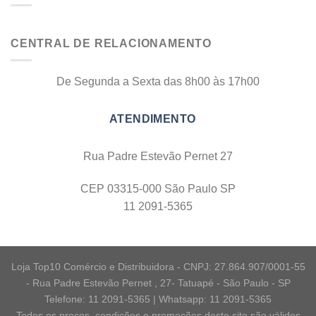
CENTRAL DE RELACIONAMENTO
De Segunda a Sexta das 8h00 às 17h00
Rua Padre Estevão Pernet 27
CEP 03315-000 São Paulo SP
11 2091-5365
Loja Top10 Comércio e Distribuidora - CNPJ: 27.864.907/0001-55
- Rua Padre Estevão Pernet , 27- Tatuapé - São Paulo - SP
Telefone: 11 2091-5365 | Whatsapp: 11 2091-5365
Todos os preços, condições e promoções deste site são válidos