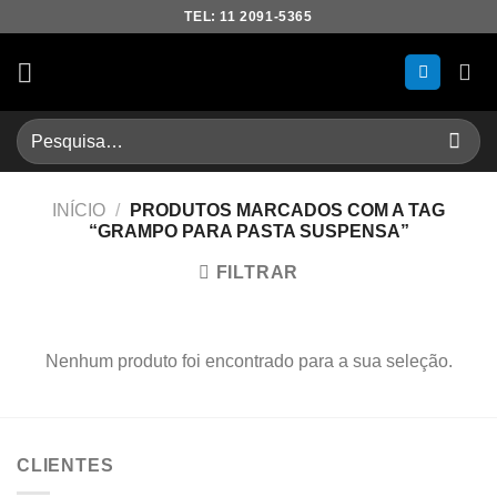
Skip
TEL: 11 2091-5365
to
content
Pesquisar
por:
INÍCIO
/
PRODUTOS MARCADOS COM A TAG
“GRAMPO PARA PASTA SUSPENSA”
FILTRAR
Nenhum produto foi encontrado para a sua seleção.
CLIENTES