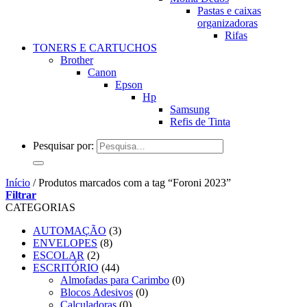
Pastas e caixas
organizadoras
Rifas
TONERS E CARTUCHOS
Brother
Canon
Epson
Hp
Samsung
Refis de Tinta
Pesquisar por:
Início
/
Produtos marcados com a tag “Foroni 2023”
Filtrar
CATEGORIAS
AUTOMAÇÃO
(3)
ENVELOPES
(8)
ESCOLAR
(2)
ESCRITÓRIO
(44)
Almofadas para Carimbo
(0)
Blocos Adesivos
(0)
Calculadoras
(0)