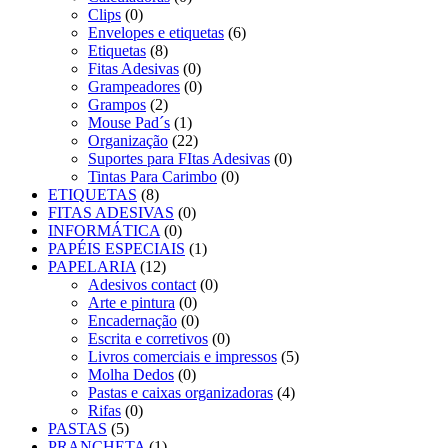
Clips
(0)
Envelopes e etiquetas
(6)
Etiquetas
(8)
Fitas Adesivas
(0)
Grampeadores
(0)
Grampos
(2)
Mouse Pad´s
(1)
Organização
(22)
Suportes para FItas Adesivas
(0)
Tintas Para Carimbo
(0)
ETIQUETAS
(8)
FITAS ADESIVAS
(0)
INFORMÁTICA
(0)
PAPÉIS ESPECIAIS
(1)
PAPELARIA
(12)
Adesivos contact
(0)
Arte e pintura
(0)
Encadernação
(0)
Escrita e corretivos
(0)
Livros comerciais e impressos
(5)
Molha Dedos
(0)
Pastas e caixas organizadoras
(4)
Rifas
(0)
PASTAS
(5)
PRANCHETA
(1)