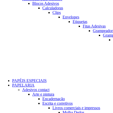
Blocos Adesivos
Calculadoras
Clips
Envelopes
Etiquetas
Fitas Adesivas
Grampeador
Gram
PAPÉIS ESPECIAIS
PAPELARIA
Adesivos contact
Arte e pintura
Encadernação
Escrita e corretivos
Livros comerciais e impressos
Molha Dedos