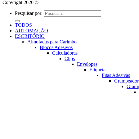
Copyright 2026 ©
Pesquisar por:
TODOS
AUTOMAÇÃO
ESCRITÓRIO
Almofadas para Carimbo
Blocos Adesivos
Calculadoras
Clips
Envelopes
Etiquetas
Fitas Adesivas
Grampeador
Gram