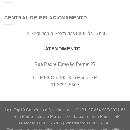
CENTRAL DE RELACIONAMENTO
De Segunda a Sexta das 8h00 às 17h00
Rua Padre Estevão Pernet 27
CEP 03315-000 São Paulo SP
11 2091-5365
Loja Top10 Comércio e Distribuidora - CNPJ: 27.864.907/0001-55
- Rua Padre Estevão Pernet , 27- Tatuapé - São Paulo - SP
Telefone: 11 2091-5365 | Whatsapp: 11 2091-5365
Todos os preços, condições e promoções deste site são válidos