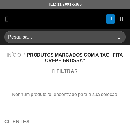
Skip
TEL: 11 2091-5365
to
content
Pesquisar
por:
INÍCIO
/
PRODUTOS MARCADOS COM A TAG “FITA
CREPE GROSSA”
FILTRAR
Nenhum produto foi encontrado para a sua seleção.
CLIENTES