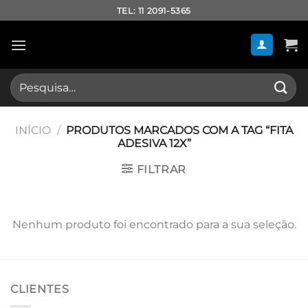
Skip
TEL: 11 2091-5365
to
content
Pesquisar
por:
INÍCIO
/
PRODUTOS MARCADOS COM A TAG “FITA
ADESIVA 12X”
FILTRAR
Nenhum produto foi encontrado para a sua seleção.
CLIENTES