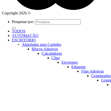
Copyright 2026 ©
Pesquisar por:
TODOS
AUTOMAÇÃO
ESCRITÓRIO
Almofadas para Carimbo
Blocos Adesivos
Calculadoras
Clips
Envelopes
Etiquetas
Fitas Adesivas
Grampeador
Gram