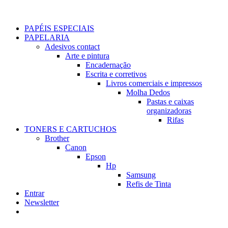
PAPÉIS ESPECIAIS
PAPELARIA
Adesivos contact
Arte e pintura
Encadernação
Escrita e corretivos
Livros comerciais e impressos
Molha Dedos
Pastas e caixas
organizadoras
Rifas
TONERS E CARTUCHOS
Brother
Canon
Epson
Hp
Samsung
Refis de Tinta
Entrar
Newsletter