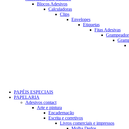
Blocos Adesivos
Calculadoras
Clips
Envelopes
Etiquetas
Fitas Adesivas
Grampeador
Gram
PAPÉIS ESPECIAIS
PAPELARIA
Adesivos contact
Arte e pintura
Encadernação
Escrita e corretivos
Livros comerciais e impressos
Molha Dedos