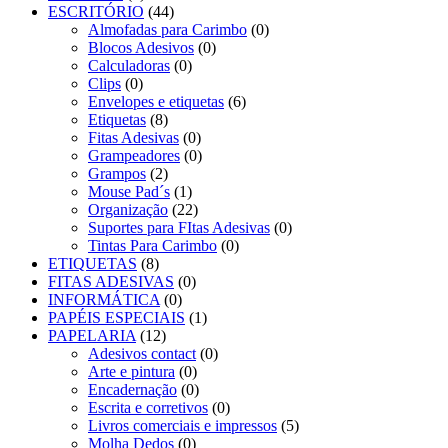
ESCRITÓRIO
(44)
Almofadas para Carimbo
(0)
Blocos Adesivos
(0)
Calculadoras
(0)
Clips
(0)
Envelopes e etiquetas
(6)
Etiquetas
(8)
Fitas Adesivas
(0)
Grampeadores
(0)
Grampos
(2)
Mouse Pad´s
(1)
Organização
(22)
Suportes para FItas Adesivas
(0)
Tintas Para Carimbo
(0)
ETIQUETAS
(8)
FITAS ADESIVAS
(0)
INFORMÁTICA
(0)
PAPÉIS ESPECIAIS
(1)
PAPELARIA
(12)
Adesivos contact
(0)
Arte e pintura
(0)
Encadernação
(0)
Escrita e corretivos
(0)
Livros comerciais e impressos
(5)
Molha Dedos
(0)