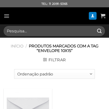
Skip
TEL: 11 2091-5365
to
content
Pesquisar
por:
INÍCIO
/
PRODUTOS MARCADOS COM A TAG
“ENVELOPE 10X15”
FILTRAR