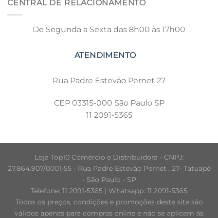
CENTRAL DE RELACIONAMENTO
De Segunda a Sexta das 8h00 às 17h00
Rua Padre Estevão Pernet 27
CEP 03315-000 São Paulo SP
11 2091-5365
Loja Top10 Comércio e Distribuidora - CNPJ:
27.864.907/0001-55 - Rua Padre Estevão Pernet , 27- Tatuapé
- São Paulo - SP
Telefone: 11 2091-5365 | Whatsapp: 11 2091-5365
Todos os preços, condições e promoções deste site são
válidos apenas para compras online e não se aplicam às