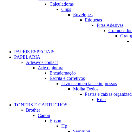
Calculadoras
Clips
Envelopes
Etiquetas
Fitas Adesivas
Grampeador
Gram
PAPÉIS ESPECIAIS
PAPELARIA
Adesivos contact
Arte e pintura
Encadernação
Escrita e corretivos
Livros comerciais e impressos
Molha Dedos
Pastas e caixas organizad
Rifas
TONERS E CARTUCHOS
Brother
Canon
Epson
Hp
Samsung