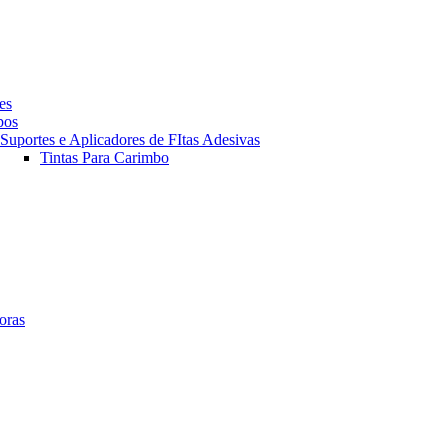
es
pos
Suportes e Aplicadores de FItas Adesivas
Tintas Para Carimbo
oras