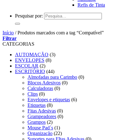
Refis de Tinta
Pesquisar por:
Início
/
Produtos marcados com a tag “Compatível”
Filtrar
CATEGORIAS
AUTOMAÇÃO
(3)
ENVELOPES
(8)
ESCOLAR
(2)
ESCRITÓRIO
(44)
Almofadas para Carimbo
(0)
Blocos Adesivos
(0)
Calculadoras
(0)
Clips
(0)
Envelopes e etiquetas
(6)
Etiquetas
(8)
Fitas Adesivas
(0)
Grampeadores
(0)
Grampos
(2)
Mouse Pad´s
(1)
Organização
(22)
Suportes para FItas Adesivas
(0)