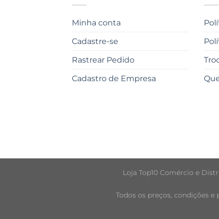
Minha conta
Pol
Cadastre-se
Pol
Rastrear Pedido
Tro
Cadastro de Empresa
Qu
Loja Top10 Comércio e Distri
Todos os preços, condições e 