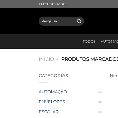
Skip
TEL: 11 2091-5365
to
content
Pesquisar
por:
TODOS
AUTOMA
INÍCIO
/
PRODUTOS MARCADOS 
CATEGORIAS
Nen
AUTOMAÇÃO
(3)
ENVELOPES
(8)
ESCOLAR
(2)