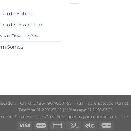
ítica de Entrega
ítica de Privacidade
cas e Devoluções
em Somos
buidora - CNPJ: 27.864.907/0001-55 - Rua Padre Estevão Pernet ,
Telefone: 11 2091-5365 | Whatsapp: 11 2091-5365
promoções deste site são válidos apenas para compras online e nã