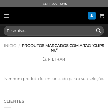
Skip
TEL: 11 2091-5365
to
content
Pesquisar
por:
INÍCIO
/
PRODUTOS MARCADOS COM A TAG “CLIPS
N6”
FILTRAR
Nenhum produto foi encontrado para a sua seleção.
CLIENTES