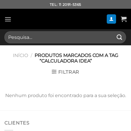
Skip
TEL: 11 2091-5365
to
content
Pesquisar
por:
INÍCIO
/
PRODUTOS MARCADOS COM A TAG
“CALCULADORA IDEA”
FILTRAR
Nenhum produto foi encontrado para a sua seleção.
CLIENTES