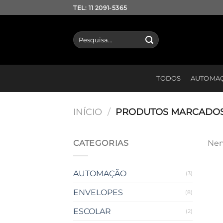
Skip
TEL: 11 2091-5365
to
content
Pesquisar
por:
TODOS
AUTOMA
INÍCIO
/
PRODUTOS MARCADOS C
CATEGORIAS
Nen
AUTOMAÇÃO
(3)
ENVELOPES
(8)
ESCOLAR
(2)