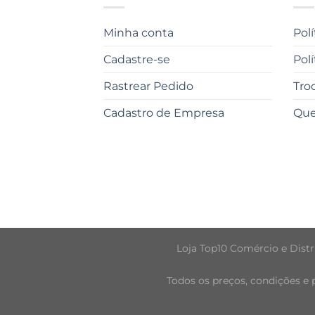
Minha conta
Pol
Cadastre-se
Pol
Rastrear Pedido
Tro
Cadastro de Empresa
Qu
Loja Top10 Comércio e Distri
Todos os preços, condições e 