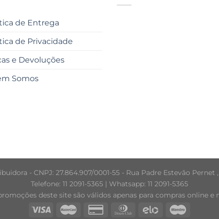
ítica de Entrega
ítica de Privacidade
cas e Devoluções
em Somos
buidora - CNPJ: 27.864.907/0001-55 - Rua Padre Estevão Pernet ,
Telefone: 11 2091-5365 | Whatsapp: 11 2091-5365
promoções deste site são válidos apenas para compras online e nã