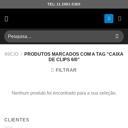
Skip
TEL: 11 2091-5365
to
content
Pesquisar
por:
INÍCIO
/
PRODUTOS MARCADOS COM A TAG “CAIXA
DE CLIPS 6/0”
FILTRAR
Nenhum produto foi encontrado para a sua seleção.
CLIENTES