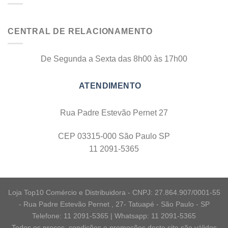
CENTRAL DE RELACIONAMENTO
De Segunda a Sexta das 8h00 às 17h00
Rua Padre Estevão Pernet 27
CEP 03315-000 São Paulo SP
11 2091-5365
Loja Top10 Comércio e Distribuidora - CNPJ: 27.864.907/0001-55
- Rua Padre Estevão Pernet , 27- Tatuapé - São Paulo - SP
Telefone: 11 2091-5365 | Whatsapp: 11 2091-5365
Todos os preços, condições e promoções deste site são válidos