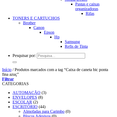
Pastas e caixas
organizadoras
Rifas
TONERS E CARTUCHOS
Brother
Canon
Epson
Hp
Samsung
Refis de Tinta
Pesquisar por:
Início
/
Produtos marcados com a tag “Caixa de caneta bic ponta
fina azuç”
Filtrar
CATEGORIAS
AUTOMAÇÃO
(3)
ENVELOPES
(8)
ESCOLAR
(2)
ESCRITÓRIO
(44)
Almofadas para Carimbo
(0)
Blocos Adesivos
(0)