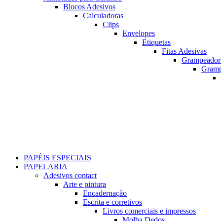
Blocos Adesivos
Calculadoras
Clips
Envelopes
Etiquetas
Fitas Adesivas
Grampeador
Gram
PAPÉIS ESPECIAIS
PAPELARIA
Adesivos contact
Arte e pintura
Encadernação
Escrita e corretivos
Livros comerciais e impressos
Molha Dedos