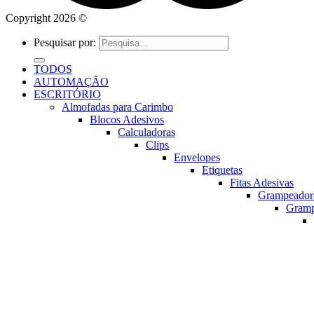
Copyright 2026 ©
Pesquisar por:
TODOS
AUTOMAÇÃO
ESCRITÓRIO
Almofadas para Carimbo
Blocos Adesivos
Calculadoras
Clips
Envelopes
Etiquetas
Fitas Adesivas
Grampeador
Gram