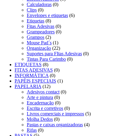
Calculadoras
(0)
Clips
(0)
Envelopes e etiquetas
(6)
Etiquetas
(8)
Fitas Adesivas
(0)
Grampeadores
(0)
Grampos
(2)
Mouse Pad´s
(1)
Organização
(22)
Suportes para FItas Adesivas
(0)
Tintas Para Carimbo
(0)
ETIQUETAS
(8)
FITAS ADESIVAS
(0)
INFORMÁTICA
(0)
PAPÉIS ESPECIAIS
(1)
PAPELARIA
(12)
Adesivos contact
(0)
Arte e pintura
(0)
Encadernação
(0)
Escrita e corretivos
(0)
Livros comerciais e impressos
(5)
Molha Dedos
(0)
Pastas e caixas organizadoras
(4)
Rifas
(0)
PASTAS
(5)