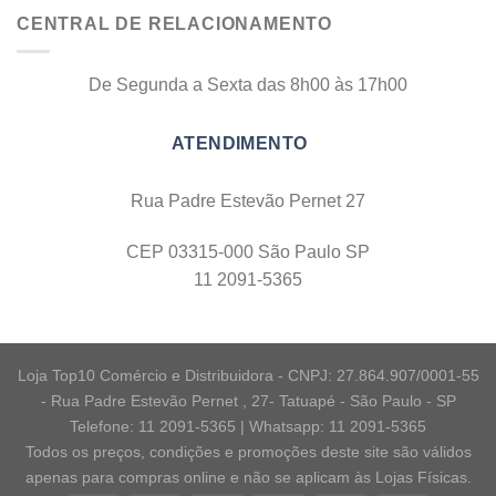
CENTRAL DE RELACIONAMENTO
De Segunda a Sexta das 8h00 às 17h00
Rua Padre Estevão Pernet 27
CEP 03315-000 São Paulo SP
11 2091-5365
Loja Top10 Comércio e Distribuidora - CNPJ: 27.864.907/0001-55
- Rua Padre Estevão Pernet , 27- Tatuapé - São Paulo - SP
Telefone: 11 2091-5365 | Whatsapp: 11 2091-5365
Todos os preços, condições e promoções deste site são válidos
apenas para compras online e não se aplicam às Lojas Físicas.