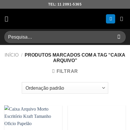
Skip
TEL: 11 2091-5365
to
content
Pesquisar
por:
INÍCIO
/
PRODUTOS MARCADOS COM A TAG “CAIXA
ARQUIVO”
FILTRAR