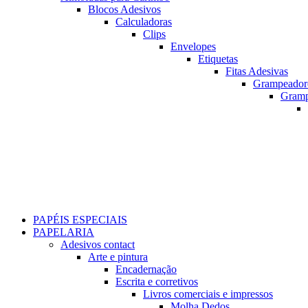
Blocos Adesivos
Calculadoras
Clips
Envelopes
Etiquetas
Fitas Adesivas
Grampeador
Gram
PAPÉIS ESPECIAIS
PAPELARIA
Adesivos contact
Arte e pintura
Encadernação
Escrita e corretivos
Livros comerciais e impressos
Molha Dedos