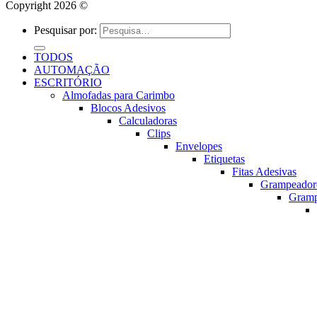
Copyright 2026 ©
Pesquisar por:
TODOS
AUTOMAÇÃO
ESCRITÓRIO
Almofadas para Carimbo
Blocos Adesivos
Calculadoras
Clips
Envelopes
Etiquetas
Fitas Adesivas
Grampeador
Gram