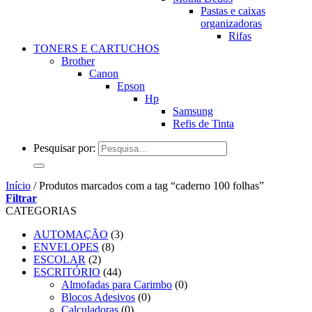
Pastas e caixas
organizadoras
Rifas
TONERS E CARTUCHOS
Brother
Canon
Epson
Hp
Samsung
Refis de Tinta
Pesquisar por:
Início
/
Produtos marcados com a tag “caderno 100 folhas”
Filtrar
CATEGORIAS
AUTOMAÇÃO
(3)
ENVELOPES
(8)
ESCOLAR
(2)
ESCRITÓRIO
(44)
Almofadas para Carimbo
(0)
Blocos Adesivos
(0)
Calculadoras
(0)