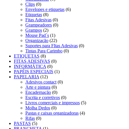
Clips
(0)
Envelopes e etiquetas
(6)
Etiquetas
(8)
Fitas Adesivas
(0)
Grampeadores
(0)
Grampos
(2)
Mouse Pad´s
(1)
Organização
(22)
Suportes para FItas Adesivas
(0)
Tintas Para Carimbo
(0)
ETIQUETAS
(8)
FITAS ADESIVAS
(0)
INFORMÁTICA
(0)
PAPÉIS ESPECIAIS
(1)
PAPELARIA
(12)
Adesivos contact
(0)
Arte e pintura
(0)
Encadernação
(0)
Escrita e corretivos
(0)
Livros comerciais e impressos
(5)
Molha Dedos
(0)
Pastas e caixas organizadoras
(4)
Rifas
(0)
PASTAS
(5)
PRANCHETA
(1)