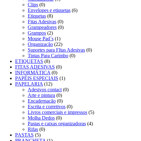
Clips
(0)
Envelopes e etiquetas
(6)
Etiquetas
(8)
Fitas Adesivas
(0)
Grampeadores
(0)
Grampos
(2)
Mouse Pad´s
(1)
Organização
(22)
Suportes para FItas Adesivas
(0)
Tintas Para Carimbo
(0)
ETIQUETAS
(8)
FITAS ADESIVAS
(0)
INFORMÁTICA
(0)
PAPÉIS ESPECIAIS
(1)
PAPELARIA
(12)
Adesivos contact
(0)
Arte e pintura
(0)
Encadernação
(0)
Escrita e corretivos
(0)
Livros comerciais e impressos
(5)
Molha Dedos
(0)
Pastas e caixas organizadoras
(4)
Rifas
(0)
PASTAS
(5)
PRANCHETA
(1)