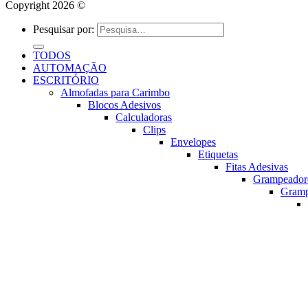
Copyright 2026 ©
Pesquisar por:
TODOS
AUTOMAÇÃO
ESCRITÓRIO
Almofadas para Carimbo
Blocos Adesivos
Calculadoras
Clips
Envelopes
Etiquetas
Fitas Adesivas
Grampeador
Gram