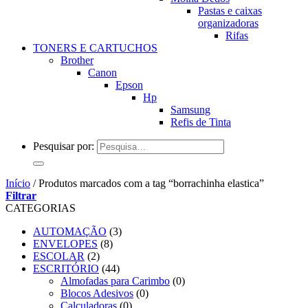
Pastas e caixas
organizadoras
Rifas
TONERS E CARTUCHOS
Brother
Canon
Epson
Hp
Samsung
Refis de Tinta
Pesquisar por:
Início
/
Produtos marcados com a tag “borrachinha elastica”
Filtrar
CATEGORIAS
AUTOMAÇÃO
(3)
ENVELOPES
(8)
ESCOLAR
(2)
ESCRITÓRIO
(44)
Almofadas para Carimbo
(0)
Blocos Adesivos
(0)
Calculadoras
(0)