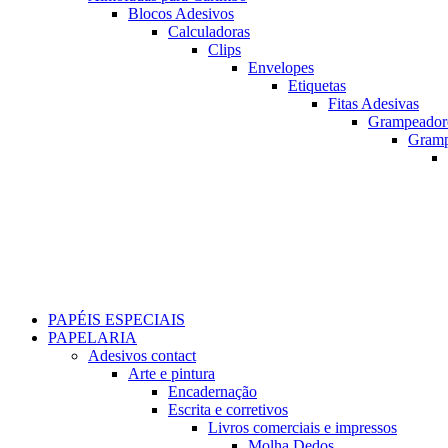
Blocos Adesivos
Calculadoras
Clips
Envelopes
Etiquetas
Fitas Adesivas
Grampeador
Gram
PAPÉIS ESPECIAIS
PAPELARIA
Adesivos contact
Arte e pintura
Encadernação
Escrita e corretivos
Livros comerciais e impressos
Molha Dedos