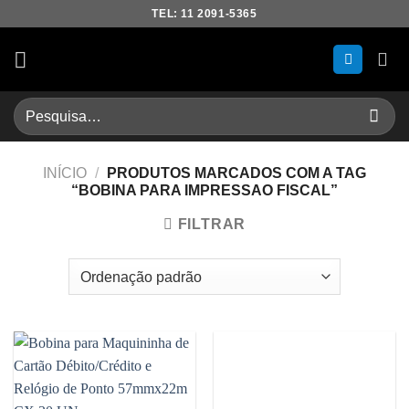
Skip
TEL: 11 2091-5365
to
content
Pesquisar
por:
INÍCIO
/
PRODUTOS MARCADOS COM A TAG
“BOBINA PARA IMPRESSAO FISCAL”
FILTRAR