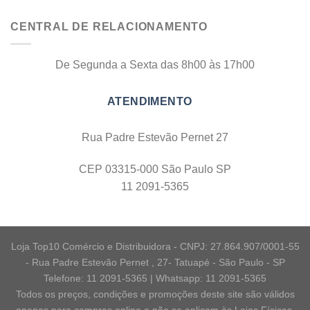
CENTRAL DE RELACIONAMENTO
De Segunda a Sexta das 8h00 às 17h00
Rua Padre Estevão Pernet 27
CEP 03315-000 São Paulo SP
11 2091-5365
Loja Top10 Comércio e Distribuidora - CNPJ: 27.864.907/0001-55
- Rua Padre Estevão Pernet , 27- Tatuapé - São Paulo - SP
Telefone: 11 2091-5365 | Whatsapp: 11 2091-5365
Todos os preços, condições e promoções deste site são válidos
apenas para compras online e não se aplicam às Lojas Físicas.