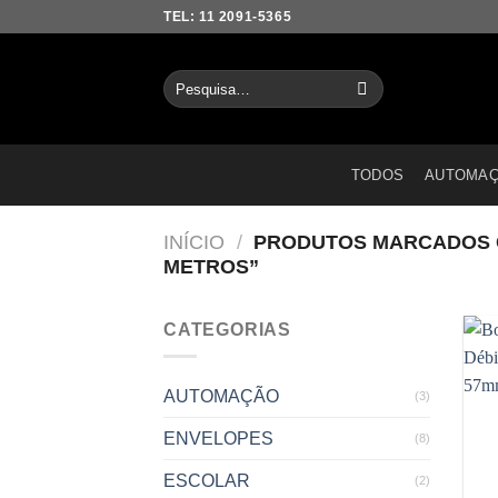
Skip
TEL: 11 2091-5365
to
content
Pesquisar
por:
TODOS
AUTOMA
INÍCIO
/
PRODUTOS MARCADOS C
METROS”
CATEGORIAS
AUTOMAÇÃO
(3)
ENVELOPES
(8)
ESCOLAR
(2)