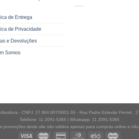
tica de Entrega
tica de Privacidade
cas e Devoluções
m Somos
ribuidora - CNPJ: 27.864.907/0001-55 - Rua Padre Estevão Pernet , 2
Telefone: 11 2091-5365 | Whatsapp: 11 2091-5365
e promoções deste site são válidos apenas para compras online e não 