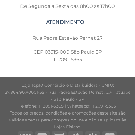
De Segunda a Sexta das 8h00 às 17h00
Rua Padre Estevão Pernet 27
CEP 03315-000 São Paulo SP
11 2091-5365
Loja Top10 Comércio e Distribuidora - CNPJ:
27.864.907/0001-55 - Rua Padre Estevão Pernet , 27- Tatuapé
- São Paulo - SP
Telefone: 11 2091-5365 | Whatsapp: 11 2091-5365
Todos os preços, condições e promoções deste site são
válidos apenas para compras online e não se aplicam às
Lojas Físicas.