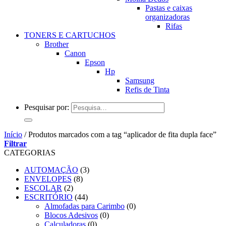
Pastas e caixas
organizadoras
Rifas
TONERS E CARTUCHOS
Brother
Canon
Epson
Hp
Samsung
Refis de Tinta
Pesquisar por:
Início
/
Produtos marcados com a tag “aplicador de fita dupla face”
Filtrar
CATEGORIAS
AUTOMAÇÃO
(3)
ENVELOPES
(8)
ESCOLAR
(2)
ESCRITÓRIO
(44)
Almofadas para Carimbo
(0)
Blocos Adesivos
(0)
Calculadoras
(0)