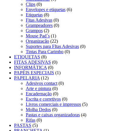
Clips
(0)
Envelopes e etiquetas
(6)
Etiquetas
(8)
Fitas Adesivas
(0)
Grampeadores
(0)
Grampos
(2)
Mouse Pad´s
(1)
Organização
(22)
Suportes para FItas Adesivas
(0)
Tintas Para Carimbo
(0)
ETIQUETAS
(8)
FITAS ADESIVAS
(0)
INFORMÁTICA
(0)
PAPÉIS ESPECIAIS
(1)
PAPELARIA
(12)
Adesivos contact
(0)
Arte e pintura
(0)
Encadernação
(0)
Escrita e corretivos
(0)
Livros comerciais e impressos
(5)
Molha Dedos
(0)
Pastas e caixas organizadoras
(4)
Rifas
(0)
PASTAS
(5)
PRANCHETA
(1)