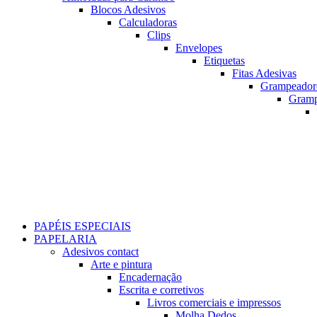
Blocos Adesivos
Calculadoras
Clips
Envelopes
Etiquetas
Fitas Adesivas
Grampeador
Gram
PAPÉIS ESPECIAIS
PAPELARIA
Adesivos contact
Arte e pintura
Encadernação
Escrita e corretivos
Livros comerciais e impressos
Molha Dedos