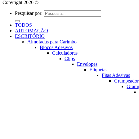
Copyright 2026 ©
Pesquisar por:
TODOS
AUTOMAÇÃO
ESCRITÓRIO
Almofadas para Carimbo
Blocos Adesivos
Calculadoras
Clips
Envelopes
Etiquetas
Fitas Adesivas
Grampeador
Gram