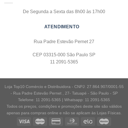
De Segunda a Sexta das 8h00 às 17h00
Rua Padre Estevão Pernet 27
CEP 03315-000 São Paulo SP
11 2091-5365
Loja Top10 Comércio e Distribuidora - CNPJ: 27.864.907/0001-55
- Rua Padre Estevão Pernet , 27- Tatuapé - São Paulo - SP
Telefone: 11 2091-5365 | Whatsapp: 11 2091-5365
Todos os preços, condições e promoções deste site são válidos
apenas para compras online e não se aplicam às Lojas Físicas.