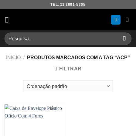
Skip
TEL: 11 2091-5365
to
content
Pesquisar
por:
INÍCIO
/
PRODUTOS MARCADOS COM A TAG “ACP”
FILTRAR