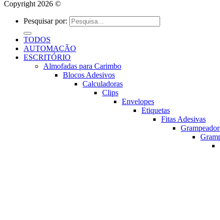
Copyright 2026 ©
Pesquisar por:
TODOS
AUTOMAÇÃO
ESCRITÓRIO
Almofadas para Carimbo
Blocos Adesivos
Calculadoras
Clips
Envelopes
Etiquetas
Fitas Adesivas
Grampeador
Gram