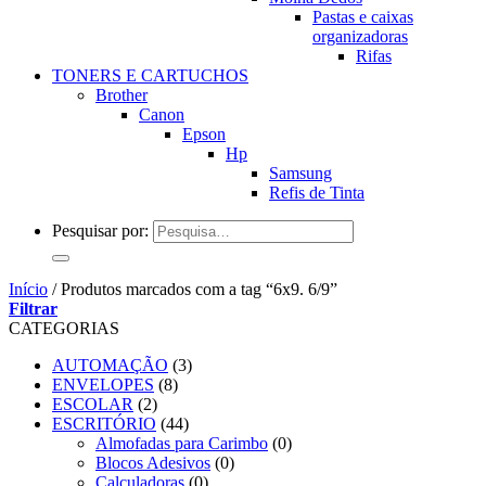
Pastas e caixas
organizadoras
Rifas
TONERS E CARTUCHOS
Brother
Canon
Epson
Hp
Samsung
Refis de Tinta
Pesquisar por:
Início
/
Produtos marcados com a tag “6x9. 6/9”
Filtrar
CATEGORIAS
AUTOMAÇÃO
(3)
ENVELOPES
(8)
ESCOLAR
(2)
ESCRITÓRIO
(44)
Almofadas para Carimbo
(0)
Blocos Adesivos
(0)
Calculadoras
(0)