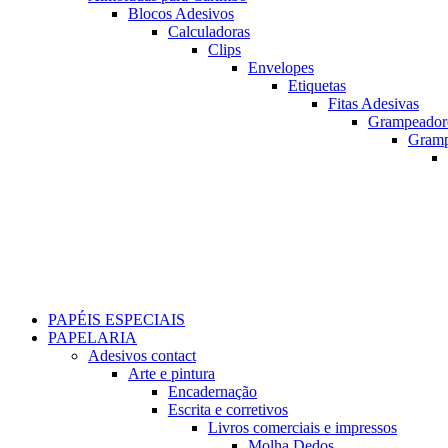
Blocos Adesivos
Calculadoras
Clips
Envelopes
Etiquetas
Fitas Adesivas
Grampeador
Gram
PAPÉIS ESPECIAIS
PAPELARIA
Adesivos contact
Arte e pintura
Encadernação
Escrita e corretivos
Livros comerciais e impressos
Molha Dedos