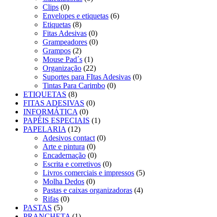
Clips
(0)
Envelopes e etiquetas
(6)
Etiquetas
(8)
Fitas Adesivas
(0)
Grampeadores
(0)
Grampos
(2)
Mouse Pad´s
(1)
Organização
(22)
Suportes para FItas Adesivas
(0)
Tintas Para Carimbo
(0)
ETIQUETAS
(8)
FITAS ADESIVAS
(0)
INFORMÁTICA
(0)
PAPÉIS ESPECIAIS
(1)
PAPELARIA
(12)
Adesivos contact
(0)
Arte e pintura
(0)
Encadernação
(0)
Escrita e corretivos
(0)
Livros comerciais e impressos
(5)
Molha Dedos
(0)
Pastas e caixas organizadoras
(4)
Rifas
(0)
PASTAS
(5)
PRANCHETA
(1)