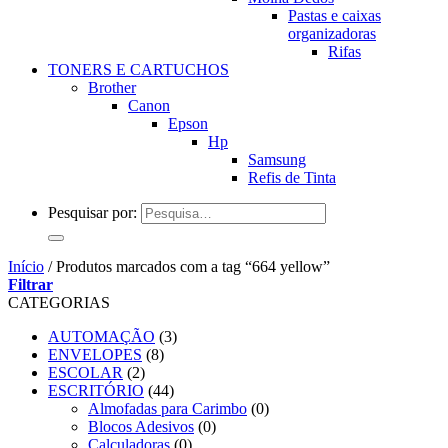
Pastas e caixas
organizadoras
Rifas
TONERS E CARTUCHOS
Brother
Canon
Epson
Hp
Samsung
Refis de Tinta
Pesquisar por:
Início
/
Produtos marcados com a tag “664 yellow”
Filtrar
CATEGORIAS
AUTOMAÇÃO
(3)
ENVELOPES
(8)
ESCOLAR
(2)
ESCRITÓRIO
(44)
Almofadas para Carimbo
(0)
Blocos Adesivos
(0)
Calculadoras
(0)