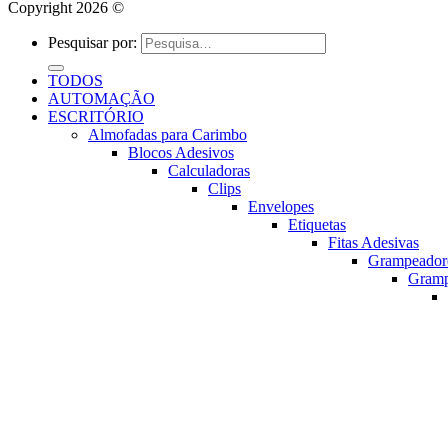
Copyright 2026 ©
Pesquisar por:
TODOS
AUTOMAÇÃO
ESCRITÓRIO
Almofadas para Carimbo
Blocos Adesivos
Calculadoras
Clips
Envelopes
Etiquetas
Fitas Adesivas
Grampeador
Gram