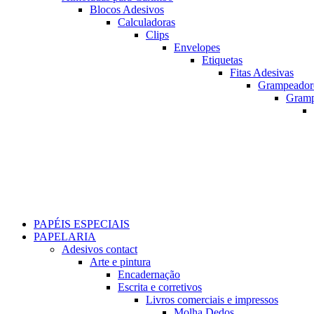
Blocos Adesivos
Calculadoras
Clips
Envelopes
Etiquetas
Fitas Adesivas
Grampeador
Gram
PAPÉIS ESPECIAIS
PAPELARIA
Adesivos contact
Arte e pintura
Encadernação
Escrita e corretivos
Livros comerciais e impressos
Molha Dedos