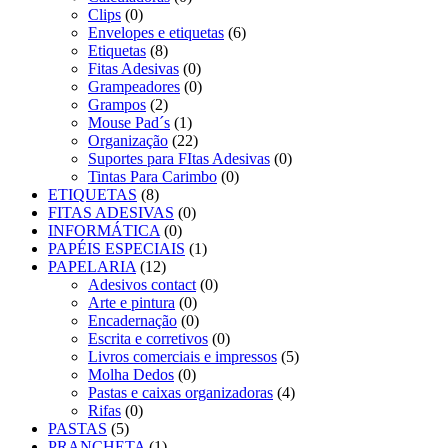
Clips
(0)
Envelopes e etiquetas
(6)
Etiquetas
(8)
Fitas Adesivas
(0)
Grampeadores
(0)
Grampos
(2)
Mouse Pad´s
(1)
Organização
(22)
Suportes para FItas Adesivas
(0)
Tintas Para Carimbo
(0)
ETIQUETAS
(8)
FITAS ADESIVAS
(0)
INFORMÁTICA
(0)
PAPÉIS ESPECIAIS
(1)
PAPELARIA
(12)
Adesivos contact
(0)
Arte e pintura
(0)
Encadernação
(0)
Escrita e corretivos
(0)
Livros comerciais e impressos
(5)
Molha Dedos
(0)
Pastas e caixas organizadoras
(4)
Rifas
(0)
PASTAS
(5)
PRANCHETA
(1)